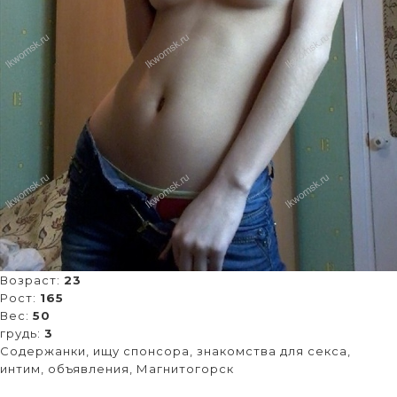
Возраст:
23
Рост:
165
Вес:
50
грудь:
3
Содержанки, ищу спонсора, знакомства для секса,
интим, объявления, Магнитогорск