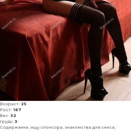
Возраст:
25
Рост:
167
Вес:
52
грудь:
3
Содержанки, ищу спонсора, знакомства для секса,