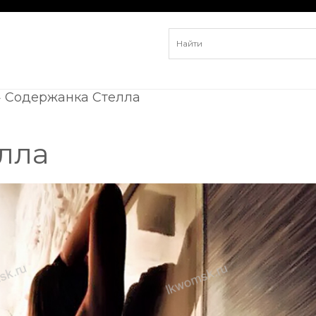
»
Содержанка Стелла
лла