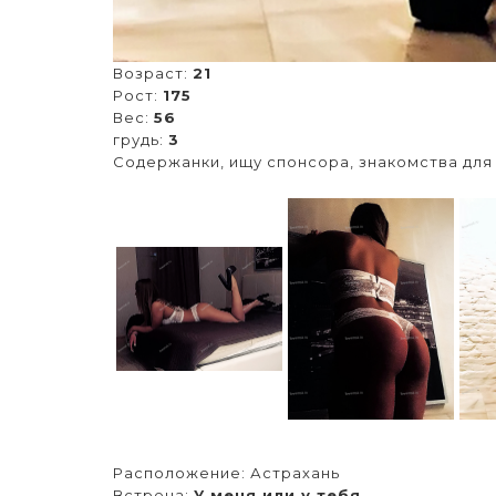
Возраст:
21
Рост:
175
Вес:
56
грудь:
3
Содержанки, ищу спонсора, знакомства для 
Расположение:
Астрахань
Встреча:
У меня или у тебя