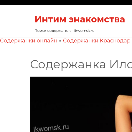
Интим знакомства
Поиск содержанок – lkwomsk.ru
Содержанки онлайн
»
Содержанки Краснодар
Содержанка Ил