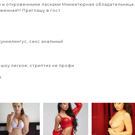
и и откровенными ласками Миниатюрная обладательница
женная!!! Приглашу в гост
куннилингус, секс анальный
-шоу легкое, стриптиз не профи
й