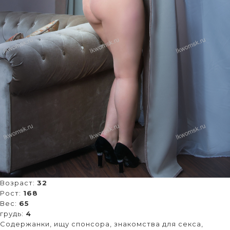
Возраст:
32
Рост:
168
Вес:
65
грудь:
4
Содержанки, ищу спонсора, знакомства для секса,