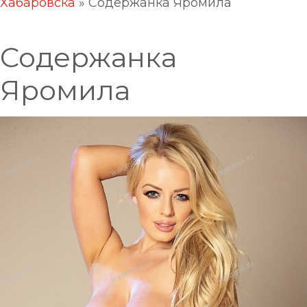
Хабаровска
»
Содержанка Яромила
Содержанка
Яромила